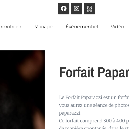
mmobilier
Mariage
Événementiel
Vidéo
Forfait Papa
Le Forfait Paparazzi est un forf
vous aurez une séance de photos
paparazzi.
Ce forfait comprend 300 à 400 p
de manière spontanée, dans le st