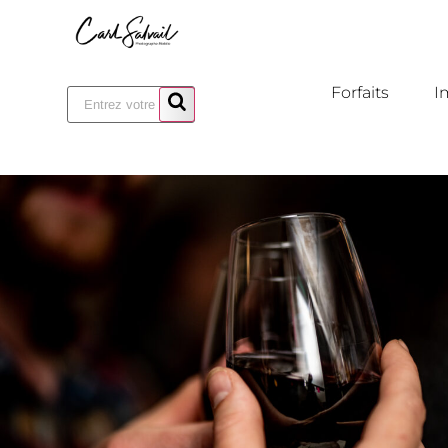
Forfaits
I